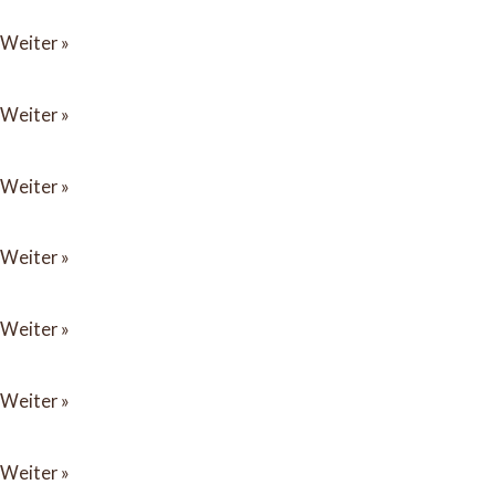
Sessionsheft
Weiter »
2012
Sessionsheft
Weiter »
2011
Sessionsheft
Weiter »
2010
Sessionsheft
Weiter »
2009
Sessionsheft
Weiter »
2008
Sessionsheft
Weiter »
2007
Sessionsheft
Weiter »