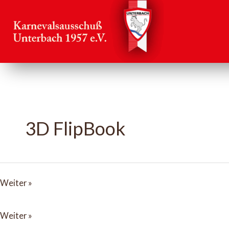
Zum
Inhalt
springen
3D FlipBook
Sessionsheft
Weiter »
2014
Sessionsheft
Weiter »
2013