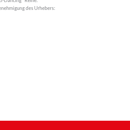
i-Dancing” Reihe.
Genehmigung des Urhebers: