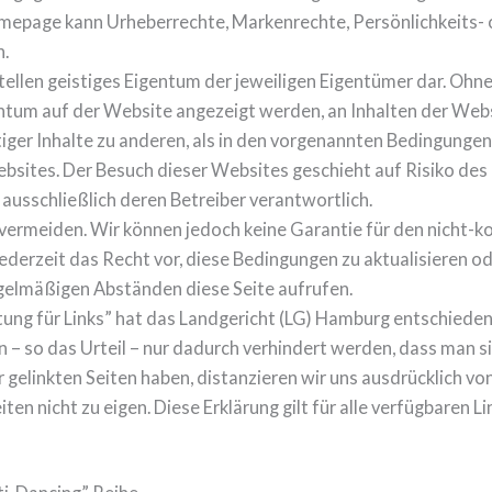
omepage kann Urheberrechte, Markenrechte, Persönlichkeits- 
n.
tellen geistiges Eigentum der jeweiligen Eigentümer dar. Oh
entum auf der Website angezeigt werden, an Inhalten der Webs
ger Inhalte zu anderen, als in den vorgenannten Bedingungen
bsites. Der Besuch dieser Websites geschieht auf Risiko des
d ausschließlich deren Betreiber verantwortlich.
vermeiden. Wir können jedoch keine Garantie für den nicht-k
derzeit das Recht vor, diese Bedingungen zu aktualisieren ode
gelmäßigen Abständen diese Seite aufrufen.
ung für Links” hat das Landgericht (LG) Hamburg entschieden, 
n – so das Urteil – nur dadurch verhindert werden, dass man si
r gelinkten Seiten haben, distanzieren wir uns ausdrücklich vo
iten nicht zu eigen. Diese Erklärung gilt für alle verfügbaren L