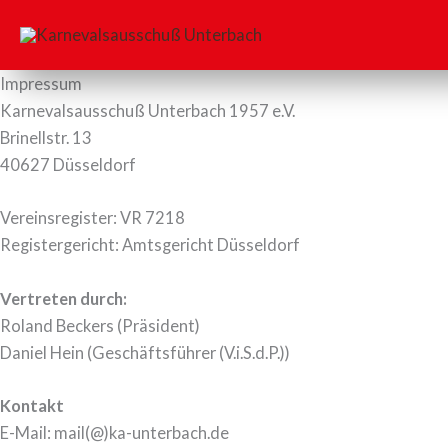
Zum
Inhalt
springen
Impressum
Karnevalsausschuß Unterbach 1957 e.V.
Brinellstr. 13
40627 Düsseldorf
Vereinsregister: VR 7218
Registergericht: Amtsgericht Düsseldorf
Vertreten durch:
Roland Beckers (Präsident)
Daniel Hein (Geschäftsführer (V.i.S.d.P.))
Kontakt
E-Mail: mail(@)ka-unterbach.de