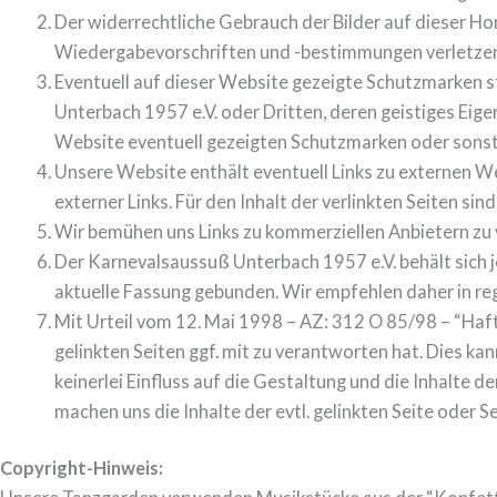
Der widerrechtliche Gebrauch der Bilder auf dieser H
Wiedergabevorschriften und -bestimmungen verletze
Eventuell auf dieser Website gezeigte Schutzmarken s
Unterbach 1957 e.V. oder Dritten, deren geistiges Eig
Website eventuell gezeigten Schutzmarken oder sonsti
Unsere Website enthält eventuell Links zu externen We
externer Links. Für den Inhalt der verlinkten Seiten sin
Wir bemühen uns Links zu kommerziellen Anbietern zu 
Der Karnevalsaussuß Unterbach 1957 e.V. behält sich je
aktuelle Fassung gebunden. Wir empfehlen daher in re
Mit Urteil vom 12. Mai 1998 – AZ: 312 O 85/98 – “Haft
gelinkten Seiten ggf. mit zu verantworten hat. Dies kan
keinerlei Einfluss auf die Gestaltung und die Inhalte de
machen uns die Inhalte der evtl. gelinkten Seite oder Se
Copyright-Hinweis: